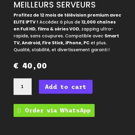
MEILLEURS SERVEURS
Profitez de 12 mois de télévision premium avec
ELITE IPTV !
Accédez à plus de
12,000 chaînes
en Full HD
,
films & séries VOD
, zapping ultra-
rapide, sans coupures. Compatible avec
Smart
TV, Android, Fire Stick, iPhone, PC
et plus.
Qualité, stabilité, et divertissement garanti !
€
40,00
Abonnement
Add to cart
ELITE
IPTV
|
12
Order via WhatsApp
Mois
MEILLEURS
PACK