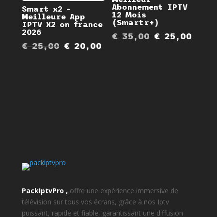
Abonnement IPTV
Smart x2 –
12 Mois
Meilleure App
(Smartr+)
IPTV X2 on france
2026
Original
Curr
€
35,00
€
25,00
Original
Current
€
25,00
€
20,00
price
pric
price
price
was:
is:
was:
is:
€ 35,00.
€ 25
€ 25,00.
€ 20,00.
PackIptvPro ,
offre une expérience immersive de
télévision sur tous vos écrans, grâce à nos Iptv
puissant, rapide et fiable, garantissant une diffusion