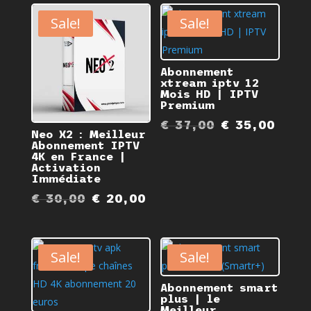
Sale!
Sale!
Abonnement
xtream iptv 12
Mois HD | IPTV
Premium
Original
Curr
€
37,00
€
35,00
Neo X2 : Meilleur
price
pric
Abonnement IPTV
4K en France |
was:
is:
Activation
€ 37,00.
€ 35
Immédiate
Original
Current
€
30,00
€
20,00
price
price
was:
is:
€ 30,00.
€ 20,00.
Sale!
Sale!
Abonnement smart
plus | le
Meilleur